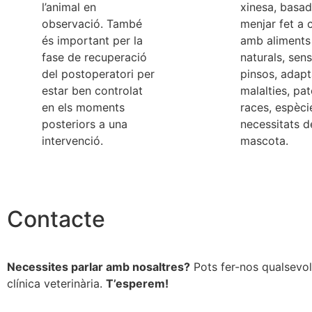
l’animal en
xinesa, basa
observació. També
menjar fet a 
és important per la
amb aliments
fase de recuperació
naturals, sen
del postoperatori per
pinsos, adap
estar ben controlat
malalties, pat
en els moments
races, espècie
posteriors a una
necessitats 
intervenció.
mascota.
Contacte
Necessites parlar amb nosaltres?
Pots fer-nos qualsevol
clínica veterinària.
T’esperem!