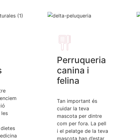
Perruqueria
s
canina i
felina
tre
tenciem
Tan important és
ció
cuidar la teva
 les
mascota per dintre
com per fora. La pell
 dietes
i el pelatge de la teva
edicina
mascota han d’estar