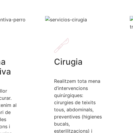
na
Cirugia
iva
Realitzem tota mena
d’intervencions
llor
quirúrgiques:
curar.
cirurgies de teixits
tenim al
tous, abdominals,
ri de
preventives (higienes
les
bucals,
ons i
esterilitzacions) i