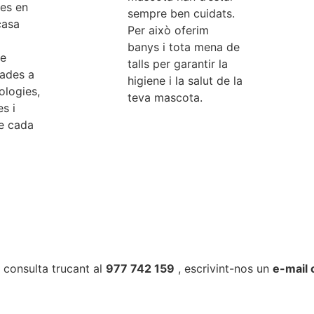
des en
sempre ben cuidats.
casa
Per això oferim
banys i tota mena de
se
talls per garantir la
tades a
higiene i la salut de la
ologies,
teva mascota.
s i
de cada
 consulta trucant al
977 742 159
, escrivint-nos un
e-mail 