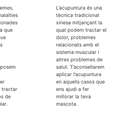
lemes,
L’acupuntura és una
alalties
tècnica tradicional
ionades
xinesa mitjançant la
ja que
qual podem tractar el
que
dolor, problemes
es
relacionats amb el
sistema muscular i
altres problemes de
isposem
salut. T’aconsellarem
aplicar l’acupuntura
er
en aquells casos que
 tractar
ens ajudi a fer
ps de
millorar la teva
lar.
mascota.