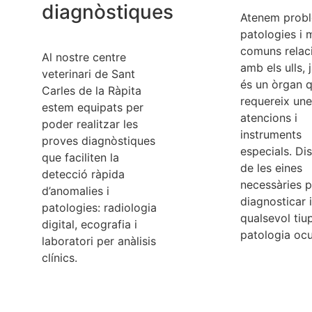
diagnòstiques
Atenem prob
patologies i m
comuns relac
Al nostre centre
amb els ulls, 
veterinari de Sant
és un òrgan 
Carles de la Ràpita
requereix un
estem equipats per
atencions i
poder realitzar les
instruments
proves diagnòstiques
especials. D
que faciliten la
de les eines
detecció ràpida
necessàries p
d’anomalies i
diagnosticar i
patologies: radiologia
qualsevol tiu
digital, ecografia i
patologia ocu
laboratori per anàlisis
clínics.