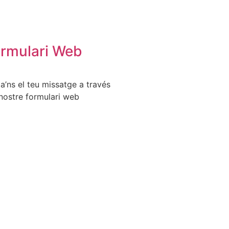
rmulari Web
a’ns el teu missatge a través
nostre formulari web