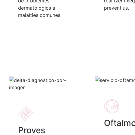
de problemes
realitzem xe
dermatològics a
preventius.
malalties comunes.
Oftalmo
Proves