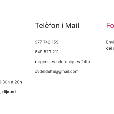
Telèfon i Mail
Fo
977 742 159
Envi
del 
649 573 211
(urgències telefòniques 24h)
cvdeldelta@gmail.com
16:30h a 20h
 dijous i