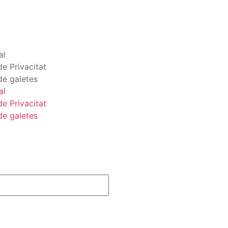
al
de Privacitat
 de galetes
al
de Privacitat
 de galetes