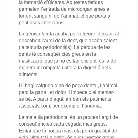
la formació d’úlceres. Aquestes ferides
permeten l’entrada de microorganismes al
torrent sanguini de l’animal, el que porta a
perilloses infeccions.
La geniva ferida acaba per retreure, deixant al
descobert l’arrel de la dent, que acaba caient
(la temuda periodontitis). La pèrdua de les
dents té conseqüències greus en la
masticació, que ja no és tan eficient, es fa de
manera incompleta i altera la digestió dels
aliments.
Hi hagi caiguda o no de peça dental, l’animal
perd la gana i el dolor li impedeix alimentar-
se bé. A partir d’aquí, arriben els patiments
associats com, per exemple, l’anèmia.
La malaltia periodontal és un procés llarg i de
conseqüències cada vegada més greus.
Evitar que la nostra mascota perdi qualitat de
vida, vitalitat i alegria, és a les nostres mans.