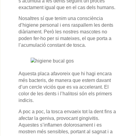
s’acumula a les dents seguint un procés
exactament igual que en el cas dels humans.
Nosaltres sí que tenim una consciència
d’higiene personal i ens raspallem les dents
diàriament. Però les nostres mascotes no
poden fer-ho per si mateixes, el que porta a
l’acumulació constant de tosca.
Aquesta placa afavoreix que hi hagi encara
més bacteris, de manera que estem davant
d’un cercle viciós que es va accelerant. El
color de les dents i l’halitosi són els primers
indicis.
A poc a poc, la tosca envaeix tot la dent fins a
afectar la geniva, provocant gingivitis.
Aquestes s’inflamen dolorosament i es
mostren més sensibles, portant al sagnat i a