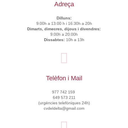
Adreça
Dilluns:
9:00h a 13:00 h i 16:30h a 20h
Dimarts, dimecres, dijous i divendres:
9:00h a 20:00h
Dissabtes:
10h a 13h
Telèfon i Mail
977 742 159
649 573 211
(urgències telefòniques 24h)
cvdeldelta@gmail.com