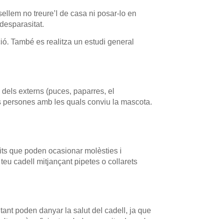
ellem no treure’l de casa ni posar-lo en
 desparasitat.
ió. També es realitza un estudi general
m dels externs (puces, paparres, el
es persones amb les quals conviu la mascota.
sits que poden ocasionar molèsties i
teu cadell mitjançant pipetes o collarets
i tant poden danyar la salut del cadell, ja que