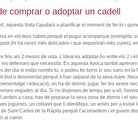
e comprar o adoptar un cadell
ll, aquesta llista t’ajudarà a planificar el moment de fer-lo i q
nsa en els teus hàbits perquè et pugui acompanyar (energètic si 
upost (hi ha races més delicades i que requeriran més cures), en
 fins als 2 mesos de vida. L’ideal és adoptar-ho entre els 2 i 
nt i les defenses que necessita. En aquesta època també aprenen
es del dia si estàs només tu, o podeu fer torns si sou varis en la
olt trist o desorientat perquè li han separat de la seva mare. Nece
renentatge i educació, on ha de dormir, jugar, fer les seves nece
verses vegades al dia. Si no disposes de temps per a ell, llavor
 arribin a casa, has de preparar la seva zona de dormir i el seu l
ves joguines, un collaret que li identifiqui, un arnès per a evita
ària de Sant Carles de la Ràpita perquè t’aconsellem i et guiem d
 al carrer.