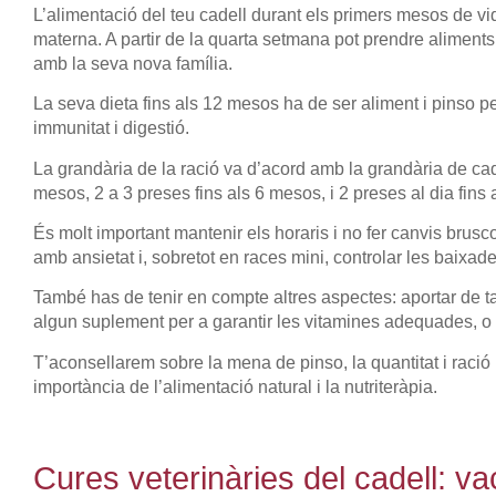
L’alimentació del teu cadell durant els primers mesos de vi
materna. A partir de la quarta setmana pot prendre aliments
amb la seva nova família.
La seva dieta fins als 12 mesos ha de ser aliment i pinso pe
immunitat i digestió.
La grandària de la ració va d’acord amb la grandària de cad
mesos, 2 a 3 preses fins als 6 mesos, i 2 preses al dia fins
És molt important mantenir els horaris i no fer canvis brusco
amb ansietat i, sobretot en races mini, controlar les baix
També has de tenir en compte altres aspectes: aportar de ta
algun suplement per a garantir les vitamines adequades, o t
T’aconsellarem sobre la mena de pinso, la quantitat i raci
importància de l’alimentació natural i la nutriteràpia.
Cures veterinàries del cadell: v