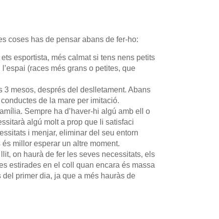
uines coses has de pensar abans de fer-ho:
ets esportista, més calmat si tens nens petits
 l’espai (races més grans o petites, que
els 3 mesos, després del deslletament. Abans
 conductes de la mare per imitació.
 família. Sempre ha d’haver-hi algú amb ell o
ssitarà algú molt a prop que li satisfaci
ssitats i menjar, eliminar del seu entorn
s és millor esperar un altre moment.
lit, on haurà de fer les seves necessitats, els
r les estirades en el coll quan encara és massa
es del primer dia, ja que a més hauràs de