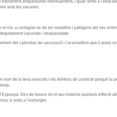
ractament antiparasitari mensualment, i quan arribi a l’edat ad
arem amb les vacunes.
el risc a contagiar-se de les malalties i patògens del seu entorn
an degudament vacunats i desparasitats
nformem del calendari de vacunació i t’aconsellem que li posis 
l nom de la teva mascota i els telèfons de contacte perquè la p
roxip.
’Espanya. Des de llavors tot el seu historial quedarà reflectit al
ons si surts a l’estranger.