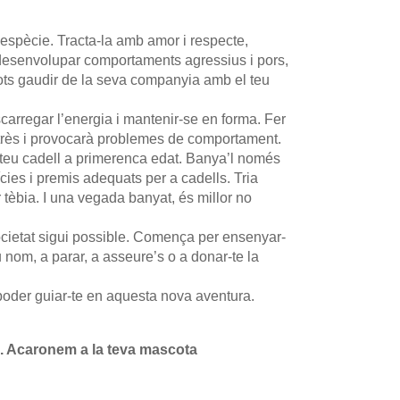
 espècie. Tracta-la amb amor i respecte,
t desenvolupar comportaments agressius i pors,
 pots gaudir de la seva companyia amb el teu
carregar l’energia i mantenir-se en forma. Fer
estrès i provocarà problemes de comportament.
l teu cadell a primerenca edat. Banya’l només
cies i premis adequats per a cadells. Tria
 tèbia. I una vegada banyat, és millor no
ocietat sigui possible. Comença per ensenyar-
eu nom, a parar, a asseure’s o a donar-te la
a poder guiar-te en aquesta nova aventura.
ll. Acaronem a la teva mascota