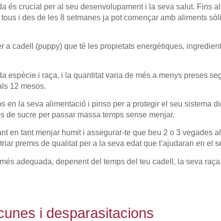
da és crucial per al seu desenvolupament i la seva salut. Fins a
 tous i des de les 8 setmanes ja pot començar amb aliments sòli
r a cadell (puppy) que té les propietats energètiques, ingredient
a espècie i raça, i la quantitat varia de més a menys preses seg
 als 12 mesos.
s en la seva alimentació i pinso per a protegir el seu sistema di
ades de sucre per passar massa temps sense menjar.
nt en tant menjar humit i assegurar-te que beu 2 o 3 vegades al 
riar premis de qualitat per a la seva edat que t’ajudaran en el 
ó més adequada, depenent del temps del teu cadell, la seva raça
acunes i desparasitacions