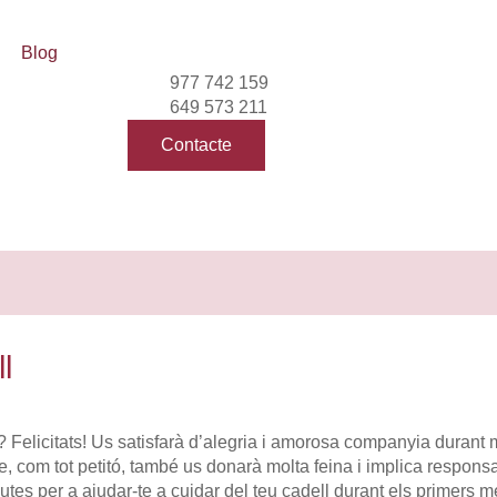
Blog
977 742 159
649 573 211
Contacte
l
? Felicitats! Us satisfarà d’alegria i amorosa companyia durant 
 com tot petitó, també us donarà molta feina i implica responsab
utes per a ajudar-te a cuidar del teu cadell durant els primers 