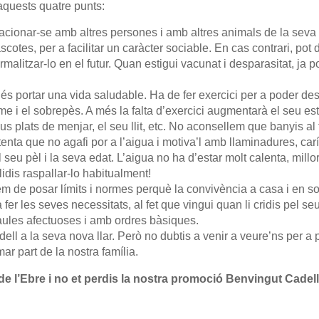
aquests quatre punts:
elacionar-se amb altres persones i amb altres animals de la seva
cotes, per a facilitar un caràcter sociable. En cas contrari, po
ormalitzar-lo en el futur. Quan estigui vacunat i desparasitat, ja
 és portar una vida saludable. Ha de fer exercici per a poder des
me i el sobrepès. A més la falta d’exercici augmentarà el seu 
us plats de menjar, el seu llit, etc. No aconsellem que banyis a
enta que no agafi por a l’aigua i motiva’l amb llaminadures, carí
seu pèl i la seva edat. L’aigua no ha d’estar molt calenta, millor
lidis raspallar-lo habitualment!
em de posar límits i normes perquè la convivència a casa i en s
 fer les seves necessitats, al fet que vingui quan li cridis pel s
ules afectuoses i amb ordres bàsiques.
dell a la seva nova llar. Però no dubtis a venir a veure’ns per 
ar part de la nostra família.
a de l’Ebre i no et perdis la nostra promoció Benvingut Cade