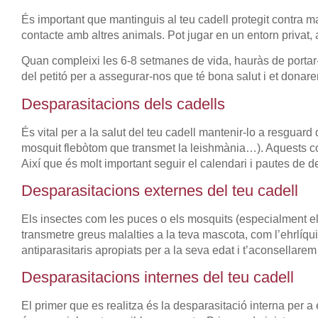
És important que mantinguis al teu cadell protegit contra m
contacte amb altres animals. Pot jugar en un entorn privat, a 
Quan compleixi les 6-8 setmanes de vida, hauràs de portar-
del petitó per a assegurar-nos que té bona salut i et donare
Desparasitacions dels cadells
És vital per a la salut del teu cadell mantenir-lo a resguard
mosquit flebòtom que transmet la leishmània…). Aquests co
Així que és molt important seguir el calendari i pautes de 
Desparasitacions externes del teu cadell
Els insectes com les puces o els mosquits (especialment el
transmetre greus malalties a la teva mascota, com l’ehrlíqui
antiparasitaris apropiats per a la seva edat i t’aconsellarem
Desparasitacions internes del teu cadell
El primer que es realitza és la desparasitació interna per a e