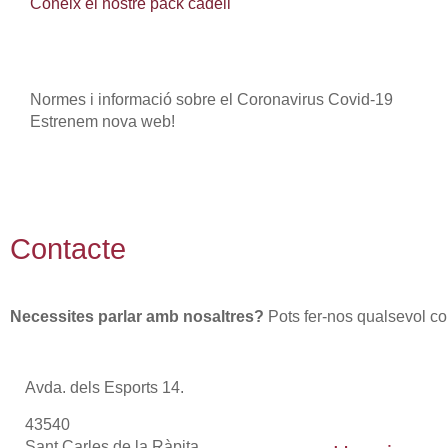
Coneix el nostre pack cadell
Normes i informació sobre el Coronavirus Covid-19
Estrenem nova web!
Contacte
Necessites parlar amb nosaltres?
Pots fer-nos qualsevol co
Avda. dels Esports 14.
43540
Sant Carles de la Ràpita