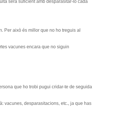
ulta serà suficient amb desparasitar-lo cada
. Per això és millor que no ho treguis al
certes vacunes encara que no siguin
ersona que ho trobi pugui cridar-te de seguida
là: vacunes, desparasitacions, etc., ja que has