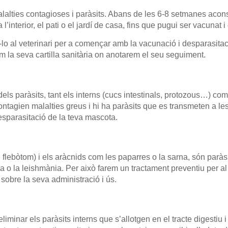
alalties contagioses i paràsits. Abans de les 6-8 setmanes acons
l’interior, el pati o el jardí de casa, fins que pugui ser vacunat i
lo al veterinari per a començar amb la vacunació i desparasitac
m la seva cartilla sanitària on anotarem el seu seguiment.
 dels paràsits, tant els interns (cucs intestinals, protozous…) co
ntagien malalties greus i hi ha paràsits que es transmeten a l
desparasitació de la teva mascota.
 flebòtom) i els aràcnids com les paparres o la sarna, són parà
a o la leishmània. Per això farem un tractament preventiu per al 
 sobre la seva administració i ús.
liminar els paràsits interns que s’allotgen en el tracte digestiu 