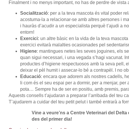
Finalment i no menys important, no has de perdre de vista 
Socialització
: per a la teva mascota és vital poder r
acostuma-la a relacionar-se amb altres persones i mas
i hauràs d’acudir a un especialista perquè t’ajudi a n
entorn!
Exercici:
un altre bàsic en la vida de la teva mascota
exercici evitarà malalties ocasionades pel sedentaris
Higiene
: mantingues netes les seves joguines, els se
quan sigui necessari, i una vegada s’hagi vacunat. Int
productes d’higiene respectuosos amb la seva pell, el 
deixar el pèl humit i assecar-lo bé a contrapèl. I no ob
Educació
: encara que adorem als nostres cadells, h
li com és el seu espai per a dormir, per a menjar, per a
pota… Sempre ha de ser en positiu, amb premis, para
Aquests consells t’ajudaran a preparar l’arribada del teu ca
T’ajudarem a cuidar del teu petit pelut i també entrarà a form
Vine a veure’ns a Centre Veterinari del Delt
des del primer dia!