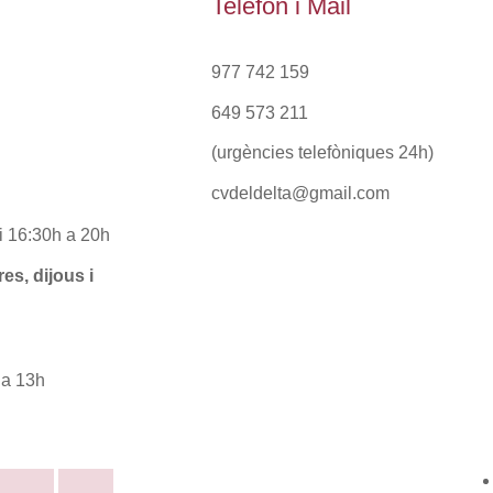
Telèfon i Mail
977 742 159
649 573 211
(urgències telefòniques 24h)
cvdeldelta@gmail.com
i 16:30h a 20h
es, dijous i
 a 13h