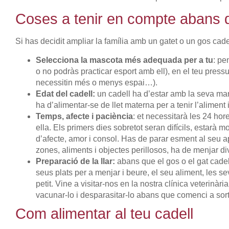
Coses a tenir en compte abans d
Si has decidit ampliar la família amb un gatet o un gos cade
Selecciona la mascota més adequada per a tu
: pe
o no podràs practicar esport amb ell), en el teu press
necessitin més o menys espai…).
Edat del cadell:
un cadell ha d’estar amb la seva mare
ha d’alimentar-se de llet materna per a tenir l’alime
Temps, afecte i paciència
: et necessitarà les 24 hor
ella. Els primers dies sobretot seran difícils, estarà m
d’afecte, amor i consol. Has de parar esment al seu ap
zones, aliments i objectes perillosos, ha de menjar di
Preparació de la llar:
abans que el gos o el gat cadell
seus plats per a menjar i beure, el seu aliment, les se
petit. Vine a visitar-nos en la nostra clínica veterin
vacunar-lo i desparasitar-lo abans que comenci a sortir
Com alimentar al teu cadell