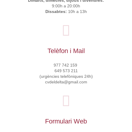
Dimarts, dimecres, dijous i divendres:
9:00h a 20:00h
Dissabtes:
10h a 13h
Telèfon i Mail
977 742 159
649 573 211
(urgències telefòniques 24h)
cvdeldelta@gmail.com
Formulari Web