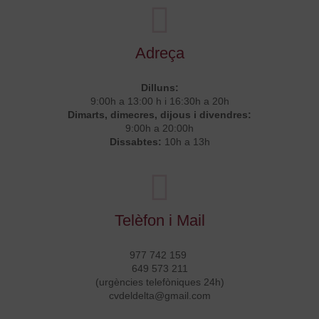
Adreça
Dilluns:
9:00h a 13:00 h i 16:30h a 20h
Dimarts, dimecres, dijous i divendres:
9:00h a 20:00h
Dissabtes:
10h a 13h
Telèfon i Mail
977 742 159
649 573 211
(urgències telefòniques 24h)
cvdeldelta@gmail.com