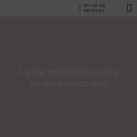
977 742 159
649 573 211
L’edat geriàtrica en les
nostres mascotes